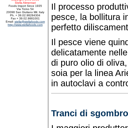
Stella Alimentari
Il processo produtti
Foods Import Since 1935
Via Ticino 54
20098 San Giuliano Mil. Italy
pesce, la bollitura i
Ph. + 39.02.98284304
Fax + 39.02.9881001
Email:
stella@stellafoods.com
perfetto diliscamen
http://www.stellafoods.com
Il pesce viene quin
delicatamente nelle 
di puro olio di oliv
soia per la linea Ar
in autoclavi a contr
Tranci di sgombro