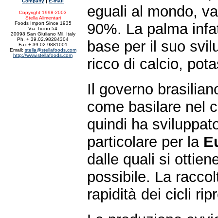
Company
|
E-mail
eguali al mondo, var
Copyright 1998-2003
Stella Alimentari
Foods Import Since 1935
90%. La palma infat
Via Ticino 54
20098 San Giuliano Mil. Italy
Ph. + 39.02.98284304
base per il suo svi
Fax + 39.02.9881001
Email:
stella@stellafoods.com
http://www.stellafoods.com
ricco di calcio, po
Il governo brasilian
come basilare nel 
quindi ha sviluppato
particolare per la
E
dalle quali si ottien
possibile. La raccol
rapidità
-
dei cicli ri