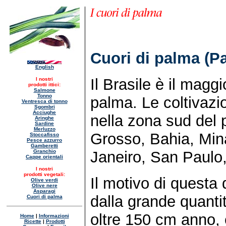
Cuori di palma (P
English
Il Brasile è il magg
I nostri
prodotti ittici:
Salmone
Tonno
palma. Le coltivazi
Ventresca di tonno
Sgombri
Acciughe
nella zona sud del 
Aringhe
Sardine
Merluzzo
Grosso, Bahia, Mina
Stoccafisso
Pesce azzurro
Gamberetti
Granchio
Janeiro, San Paulo
Cappe orientali
I nostri
prodotti vegetali:
Il motivo di questa 
Olive verdi
Olive nere
Asparagi
dalla grande quanti
Cuori di palma
oltre 150 cm anno, 
Home
|
Informazioni
Ricette
|
Prodotti